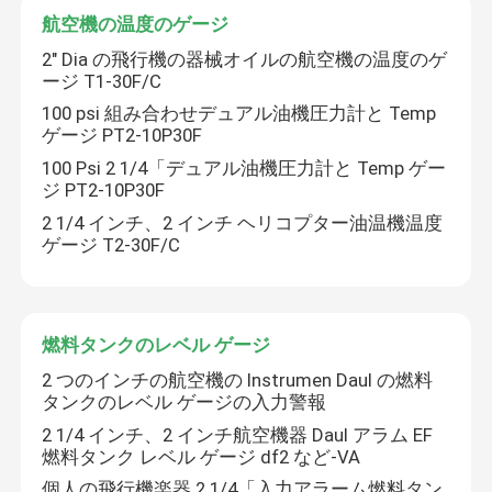
航空機の温度のゲージ
2" Dia の飛行機の器械オイルの航空機の温度のゲ
工場旅行
ージ T1-30F/C
100 psi 組み合わせデュアル油機圧力計と Temp
品質管理
ゲージ PT2-10P30F
100 Psi 2 1/4「デュアル油機圧力計と Temp ゲー
ジ PT2-10P30F
私達に連絡しなさい
2 1/4 インチ、2 インチ ヘリコプター油温機温度
ゲージ T2-30F/C
引用を要求しなさい
航空機飛行器械
燃料タンクのレベル ゲージ
2 つのインチの航空機の Instrumen Daul の燃料
タンクのレベル ゲージの入力警報
航空機のジャイロコンパスの器械
2 1/4 インチ、2 インチ航空機器 Daul アラム EF
燃料タンク レベル ゲージ df2 など-VA
パネルを航空機器
個人の飛行機楽器 2 1/4「入力アラーム燃料タン