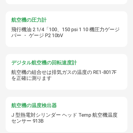
航空機の圧力計
飛行機油 2 1/4「100、150 psi 1 10 機圧力ゲージ
バー ・ ゲージ P2 10bV
デジタル航空機の回転速度計
航空機の組合せは排気ガスの温度の RE1-8017F
を正確に測ります
航空機の温度検出器
J 型熱電対シリンダー ヘッド Temp 航空機温度
センサー 913B