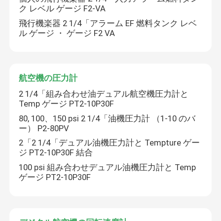
ク レベル ゲージ F2-VA
飛行機楽器 2 1/4「アラーム EF 燃料タンク レベ
航空機は表示器を促進する
ル ゲージ ・ ゲージ F2 VA
航空機の高度表示器
航空機の圧力計
シリンダー ヘッドの温度のゲージ
2 1/4「組み合わせ油デュアル航空機圧力計と
Temp ゲージ PT2-10P30F
80, 100、150 psi 2 1/4「油機圧力計 （1-10 のバ
排気ガスの温度のゲージ
ー） P2-80PV
2「2 1/4「デュアル油機圧力計と Tempture ゲー
航空機の温度のゲージ
ジ PT2-10P30F 結合
100 psi 組み合わせデュアル油機圧力計と Temp
ゲージ PT2-10P30F
燃料タンクのレベル ゲージ
航空機の圧力計